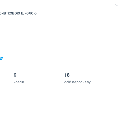
 початковою школою
ду
6
18
класів
осіб персоналу