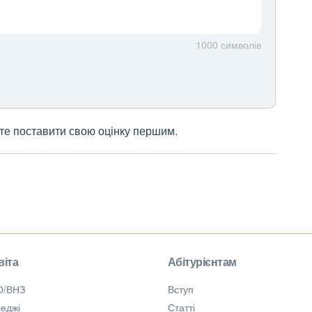
1000
символів
жете поставити свою оцінку першим.
віта
Абітурієнтам
О/ВНЗ
Вступ
еджі
Статті