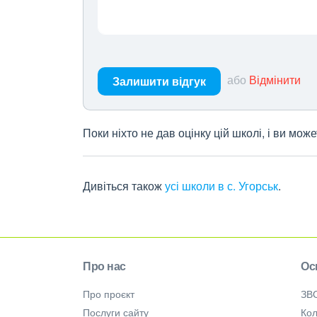
або
Відмінити
Залишити відгук
Поки ніхто не дав оцінку цій школі, і ви мо
Дивіться також
усі школи в с. Угорськ
.
Про нас
Ос
Про проєкт
ЗВ
Послуги сайту
Кол