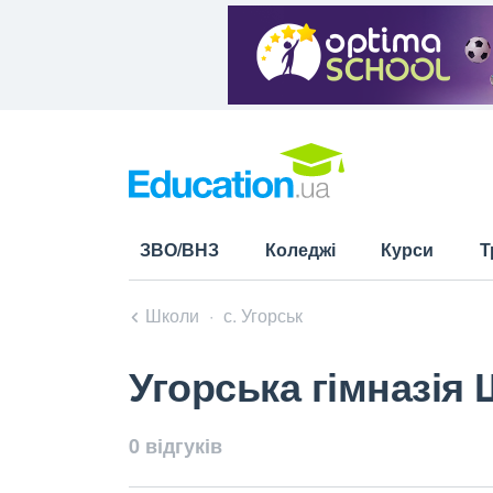
ЗВО/ВНЗ
Коледжі
Курси
Т
Школи
с. Угорськ
Угорська гімназія 
0 відгуків