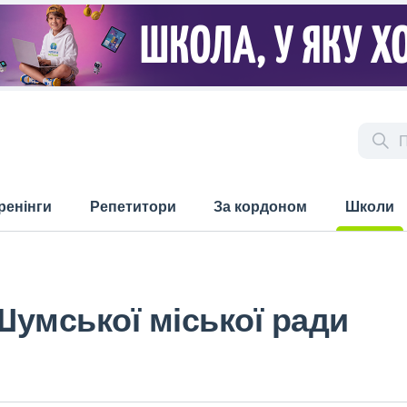
ренінги
Репетитори
За кордоном
Школи
(current)
Шумської міської ради