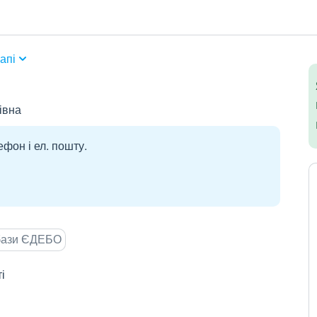
апі
івна
ефон і ел. пошту.
 бази ЄДЕБО
і