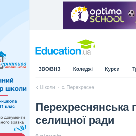
ЗВО/ВНЗ
Коледжі
Курси
Т
Школи
с. Перехресне
Перехреснянська г
селищної ради