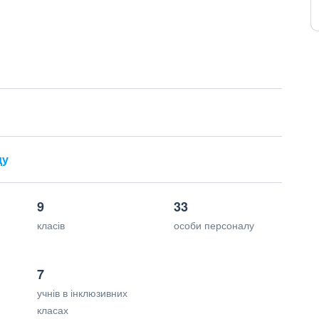
ду
9
33
класів
особи персоналу
7
учнів в інклюзивних
класах