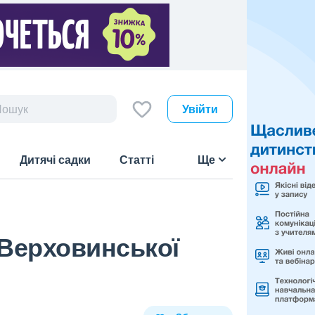
Увійти
Дитячі садки
Статті
Ще
 Верховинської