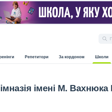
ренінги
Репетитори
За кордоном
Школи
(current)
імназія імені М. Вахнюка