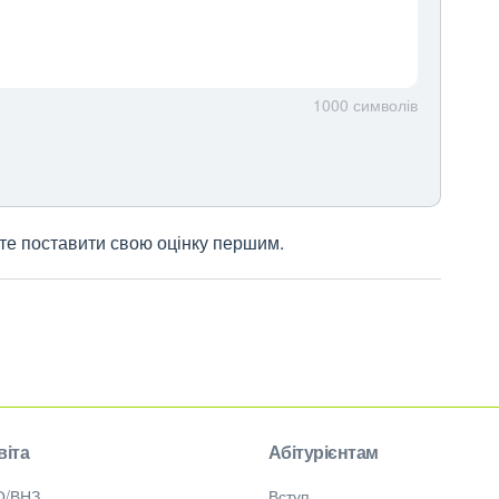
1000
символів
жете поставити свою оцінку першим.
віта
Абітурієнтам
О/ВНЗ
Вступ