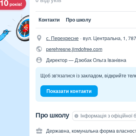
0 відгуків
Контакти
Про школу
с. Перехресне
вул. Центральна, 1, 78
perehresne.jimdofree.com
Директор — Дзюбак Ольга Іванівна
Щоб зв'язатися із закладом, відкрийте тел
Показати контакти
Про школу
Інформація з офіційної
Державна, комунальна форма власност