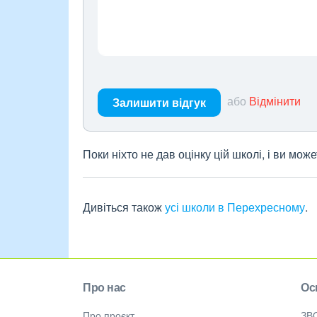
або
Відмінити
Залишити відгук
Поки ніхто не дав оцінку цій школі, і ви мо
Дивіться також
усі школи в Перехресному
.
Про нас
Ос
Про проєкт
ЗВ