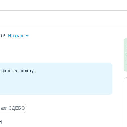
716
На мапі
ефон і ел. пошту.
 бази ЄДЕБО
і