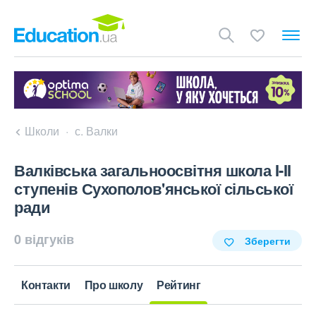
Школи
с. Валки
Валківська загальноосвітня школа I-II
ступенів Сухополов'янської сільської
ради
0 відгуків
Зберегти
Контакти
Про школу
Рейтинг