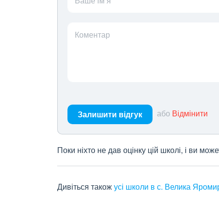
Ваше ім’я
Коментар
або
Відмінити
Залишити відгук
Поки ніхто не дав оцінку цій школі, і ви мо
Дивіться також
усі школи в с. Велика Яроми