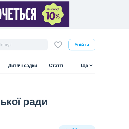
Увійти
Дитячі садки
Статті
Ще
ької ради