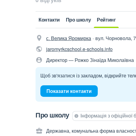
0 відгуків
Контакти
Про школу
Рейтинг
с. Велика Яромирка
вул. Чорновола, 7
jaromyrkcschool.e-schools.info
Директор — Рожко Зінаїда Миколаївна
Щоб зв'язатися із закладом, відкрийте тел
Показати контакти
Про школу
Інформація з офіційної
Державна, комунальна форма власност