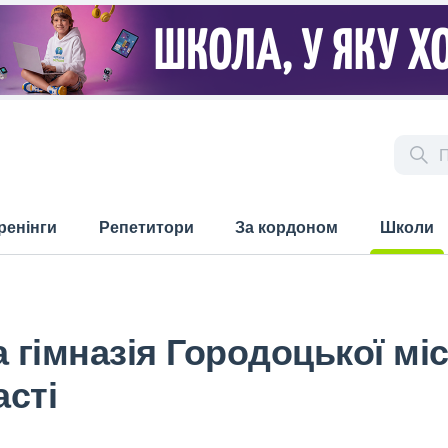
ренінги
Репетитори
За кордоном
Школи
(current)
гімназія Городоцької міс
сті