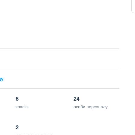
ду
8
24
класів
особи персоналу
2
учні в інклюзивних