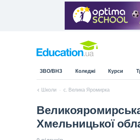
ЗВО/ВНЗ
Коледжі
Курси
Т
Школи
с. Велика Яромирка
Великояромирська 
Хмельницької обла