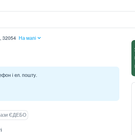
, 32054
На мапі
ефон і ел. пошту.
 бази ЄДЕБО
і