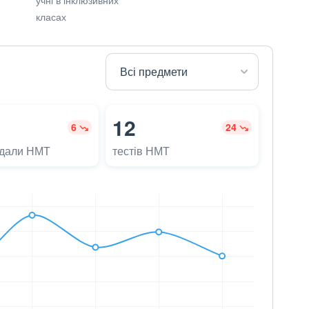
класах
12
6
24
адали НМТ
тестів НМТ