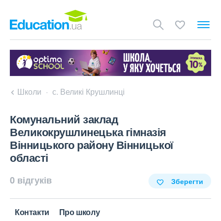
Школи
с. Великі Крушлинці
Комунальний заклад
Великокрушлинецька гімназія
Вінницького району Вінницької
області
0 відгуків
Зберегти
Контакти
Про школу