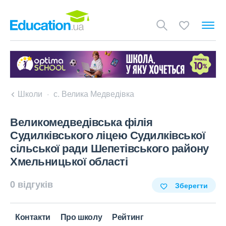
Школи
с. Велика Медведівка
Великомедведівська філія
Судилківського ліцею Судилківської
сільської ради Шепетівського району
Хмельницької області
0 відгуків
Зберегти
Контакти
Про школу
Рейтинг