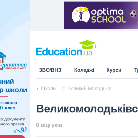
ЗВО/ВНЗ
Коледжі
Курси
Т
Школи
с. Великий Молодьків
Великомолодьківсь
0 відгуків