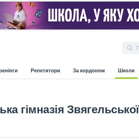
ренінги
Репетитори
За кордоном
Школи
(current)
ка гімназія Звягельської