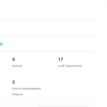
ду
9
17
класів
осіб персоналу
2
учні в інклюзивних
класах