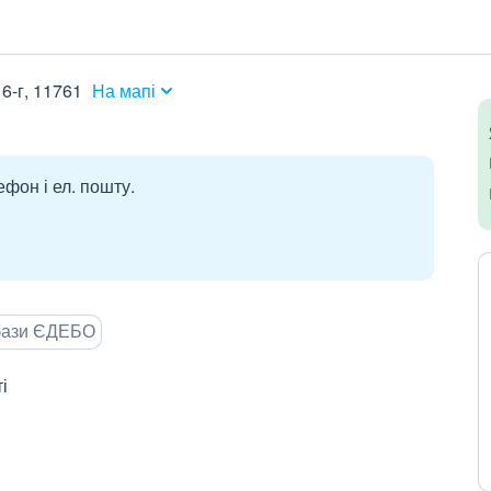
6-г, 11761
На мапі
ефон і ел. пошту.
 бази ЄДЕБО
і