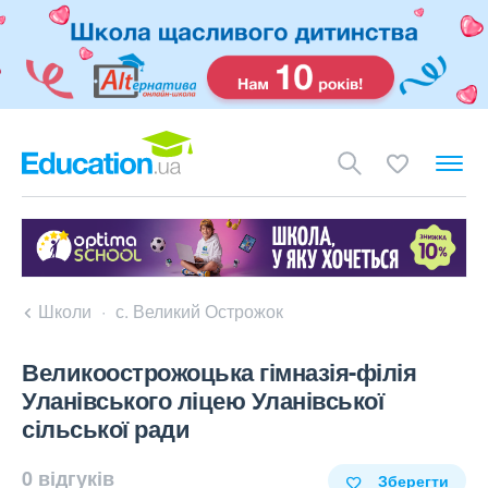
Школи
с. Великий Острожок
Великоострожоцька гімназія-філія
Уланівського ліцею Уланівської
сільської ради
0 відгуків
Зберегти