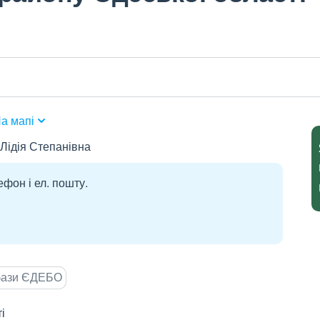
а мапі
Лідія Степанівна
ефон і ел. пошту.
 бази ЄДЕБО
і