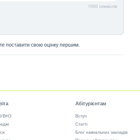
1000
символів
жете поставити свою оцінку першим.
віта
Абітурієнтам
О/ВНЗ
Вступ
еджі
Статті
рси
Блог навчальних закладів
нінги
Поради абітурієнтам