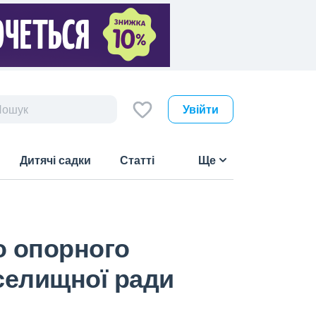
Увійти
Дитячі садки
Статті
Ще
о опорного
 селищної ради