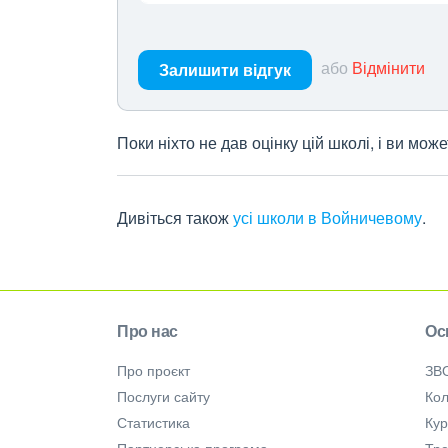
або
Відмінити
Залишити відгук
Поки ніхто не дав оцінку цій школі, і ви мо
Дивіться також
усі школи в Войничевому
.
Про нас
Ос
Про проєкт
ЗВ
Послуги сайту
Кол
Статистика
Ку
Партнерська програма
Тре