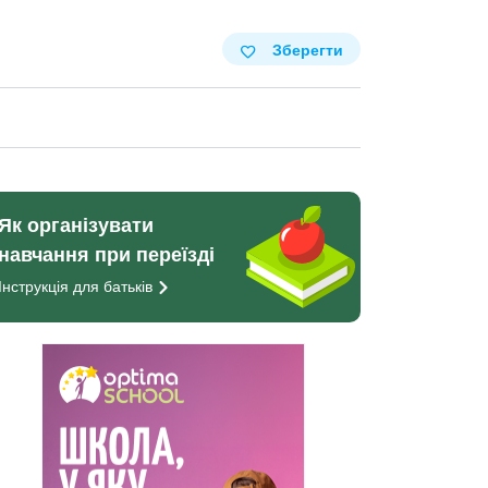
Зберегти
Як організувати
навчання при переїзді
Інструкція для
батьків