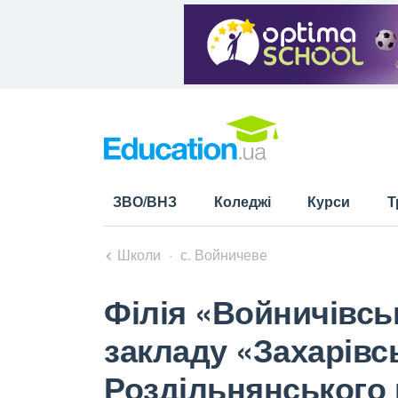
ЗВО/ВНЗ
Коледжі
Курси
Т
Школи
с. Войничеве
Філія «Войничівсь
закладу «Захарівс
Роздільнянського 