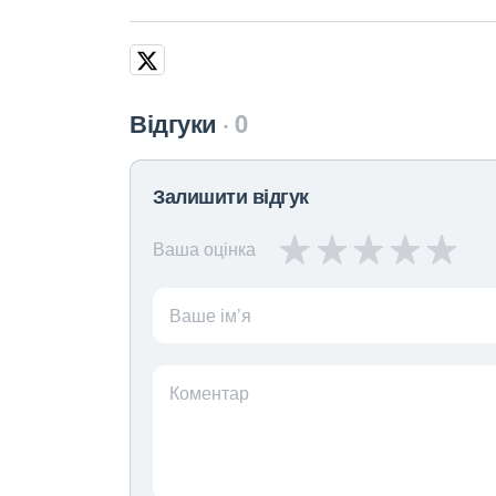
Відгуки
0
Залишити відгук
Ваша оцінка
Ваше ім’я
Коментар