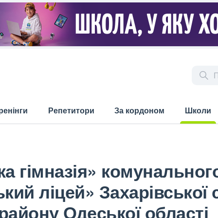
ренінги
Репетитори
За кордоном
Школи
(current)
ка гімназія» комунальног
ький ліцей» Захарівської
району Одеської області