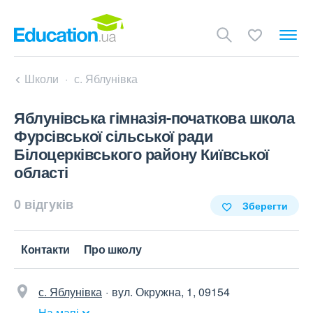
Школи
с. Яблунівка
Яблунівська гімназія-початкова школа
Фурсівської сільської ради
Білоцерківського району Київської
області
0 відгуків
Зберегти
Контакти
Про школу
с. Яблунівка
вул. Окружна, 1, 09154
На мапі