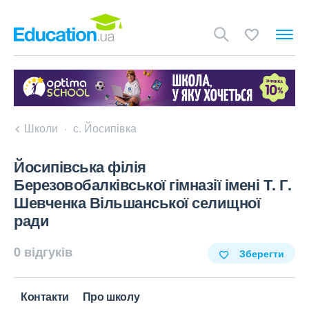
Школи
с. Йосипівка
Йосипівська філія
Березовобалківської гімназії імені Т. Г.
Шевченка Вільшанської селищної
ради
0 відгуків
Зберегти
Контакти
Про школу