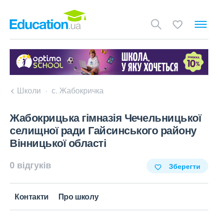
Школи
с. Жабокричка
Жабокрицька гімназія Чечельницької
селищної ради Гайсинського району
Вінницької області
0 відгуків
Зберегти
Контакти
Про школу