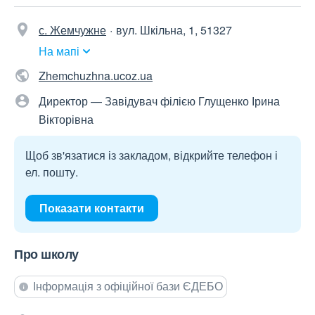
с. Жемчужне
вул. Шкільна, 1, 51327
На мапі
Zhemchuzhna.ucoz.ua
Директор — Завідувач філією Глущенко Ірина
Вікторівна
Щоб зв'язатися із закладом, відкрийте телефон і
ел. пошту.
Показати контакти
Про школу
Інформація з офіційної бази ЄДЕБО