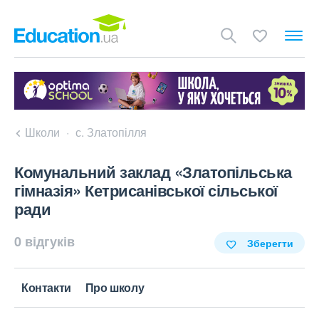
Школи
с. Златопілля
Комунальний заклад «Златопільська
гімназія» Кетрисанівської сільської
ради
0 відгуків
Зберегти
Контакти
Про школу