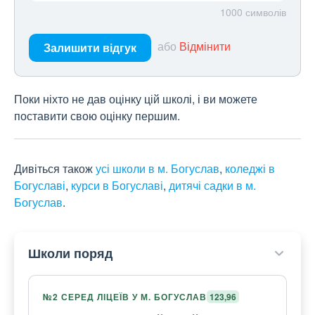
1000
символів
або
Відмінити
Залишити відгук
Поки ніхто не дав оцінку цій школі, і ви можете
поставити свою оцінку першим.
Дивіться також
усі школи в м. Богуслав
,
коледжі в
Богуславі
,
курси в Богуславі
,
дитячі садки в м.
Богуслав
.
Школи поряд
№2 СЕРЕД ЛІЦЕЇВ У М. БОГУСЛАВ
123,96