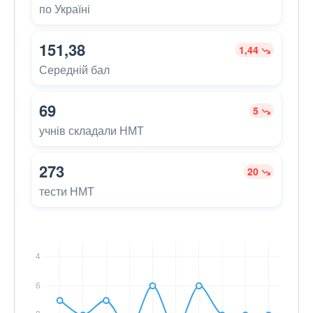
по Україні
151,38
1,44
Середній бал
69
5
учнів складали НМТ
273
20
тести НМТ