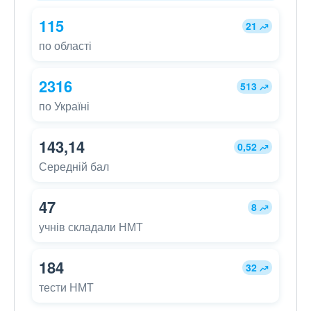
115
21
по області
2316
513
по Україні
143,14
0,52
Середній бал
47
8
учнів складали НМТ
184
32
тести НМТ