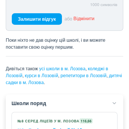
1000
символів
або
Відмінити
Залишити відгук
Поки ніхто не дав оцінку цій школі, і ви можете
поставити свою оцінку першим.
Дивіться також
усі школи в м. Лозова
,
коледжі в
Лозовій
,
курси в Лозовій
,
репетитори в Лозовій
,
дитячі
садки в м. Лозова
.
Школи поряд
№8 СЕРЕД ЛІЦЕЇВ У М. ЛОЗОВА
116,66