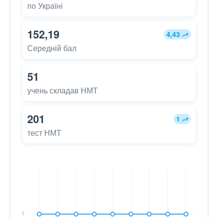
по Україні
152,19
4,43
Середній бал
51
учень складав НМТ
201
1
тест НМТ