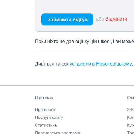
або
Відмінити
Залишити відгук
Поки ніхто не дав оцінку цій школі, і ви мо
Дивіться також
усі школи в Новотроїцькому
Про нас
Ос
Про проєкт
ЗВ
Послуги сайту
Кол
Статистика
Ку
Партнерська програма
Тре