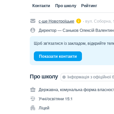
Контакти
Про школу
Рейтинг
с-ще Новотроїцьке
вул. Соборна, 
Директор — Саньков Олексій Валенти
Щоб зв'язатися із закладом, відкрийте тел
Показати контакти
Про школу
Інформація з офіційної
Державна, комунальна форма власност
Учні/освітяни 15:1
Ліцей