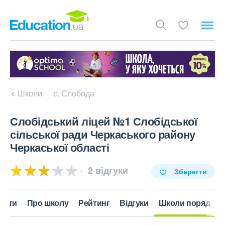
Школи
с. Слобода
Слобідський ліцей №1 Слобідської
сільської ради Черкаського району
Черкаської області
2 відгуки
Зберегти
акти
Про школу
Рейтинг
Відгуки
Школи поряд