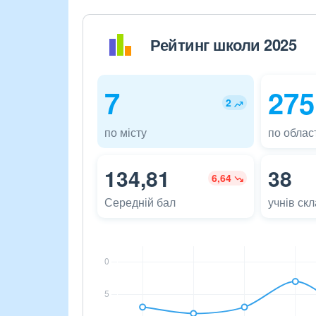
Рейтинг школи 2025
7
275
2
по місту
по област
134,81
38
6,64
Середній бал
учнів ск