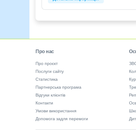
Про нас
Ос
Про проєкт
ЗВ
Послуги сайту
Кол
Статистика
Ку
Партнерська програма
Тре
Відгуки клієнтів
Ре
Контакти
Осв
Умови використання
Шк
Допомога задля перемоги
Дит