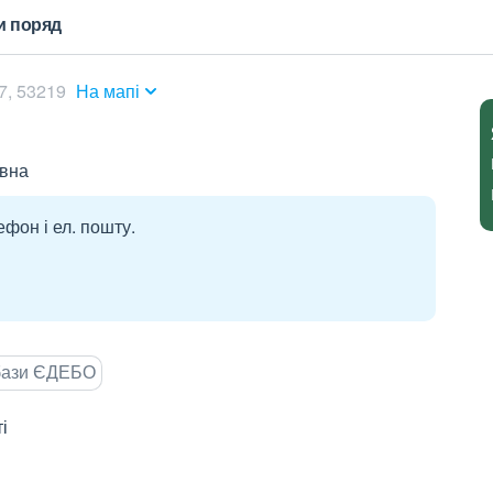
и поряд
7, 53219
На мапі
вна
ефон і ел. пошту.
 бази ЄДЕБО
і