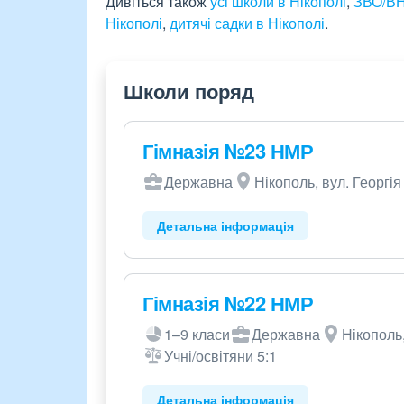
Дивіться також
усі школи в Нікополі
,
ЗВО/ВН
Нікополі
,
дитячі садки в Нікополі
.
Школи поряд
Гімназія №23 НМР
Державна
Нікополь, вул. Георгія
Детальна інформація
Гімназія №22 НМР
1–9 класи
Державна
Нікополь
Учні/освітяни 5:1
Детальна інформація