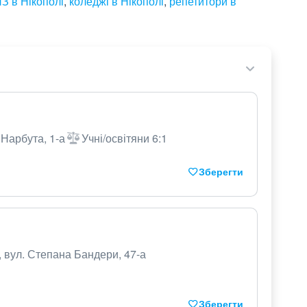
З в Нікополі
,
коледжі в Нікополі
,
репетитори в
 Нарбута, 1-а
Учні/освітяни 6:1
Зберегти
, вул. Степана Бандери, 47-а
Зберегти