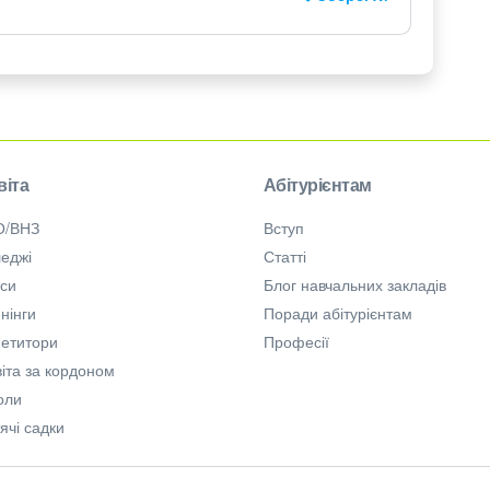
віта
Абітурієнтам
О/ВНЗ
Вступ
еджі
Статті
рси
Блог навчальних закладів
нінги
Поради абітурієнтам
петитори
Професії
іта за кордоном
оли
ячі садки