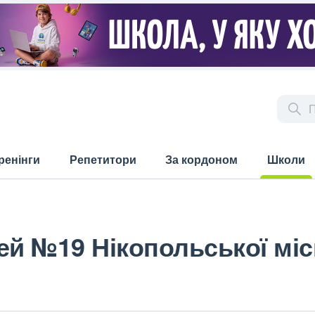
ренінги
Репетитори
За кордоном
Школи
(current)
ей №19 Нікопольської міс