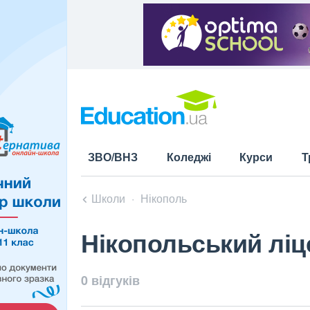
ЗВО/ВНЗ
Коледжі
Курси
Т
Школи
Нікополь
Нікопольський ліц
0 відгуків