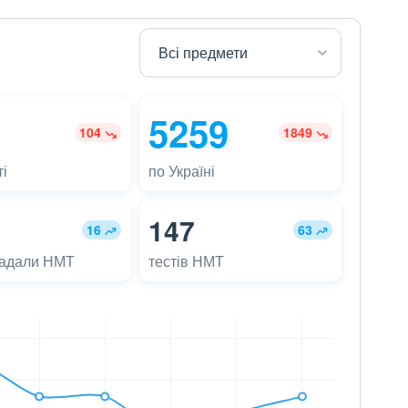
5259
104
1849
і
по Україні
147
16
63
ладали НМТ
тестів НМТ