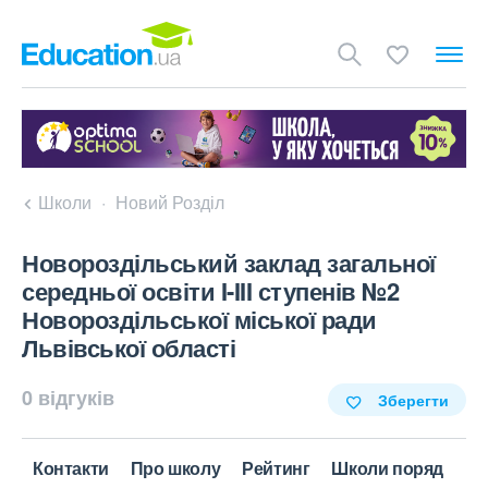
Школи
Новий Розділ
Новороздільський заклад загальної
середньої освіти I-III ступенів №2
Новороздільської міської ради
Львівської області
0 відгуків
Зберегти
Контакти
Про школу
Рейтинг
Школи поряд