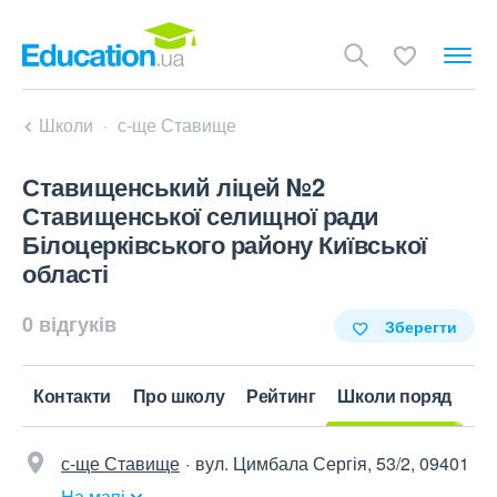
Школи
с-ще Ставище
Ставищенський ліцей №2
Ставищенської селищної ради
Білоцерківського району Київської
області
0 відгуків
Зберегти
Контакти
Про школу
Рейтинг
Школи поряд
с-ще Ставище
вул. Цимбала Сергія, 53/2, 09401
На мапі