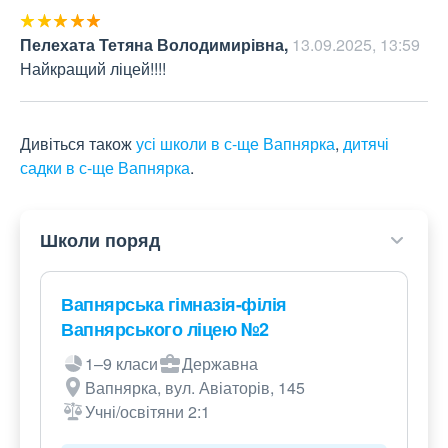
Пелехата Тетяна Володимирівна
,
13.09.2025, 13:59
Найкращий ліцей!!!!
Дивіться також
усі школи в с-ще Вапнярка
,
дитячі
садки в с-ще Вапнярка
.
Школи поряд
Вапнярська гімназія-філія
Вапнярського ліцею №2
1–9 класи
Державна
Вапнярка, вул. Авіаторів, 145
Учні/освітяни 2:1