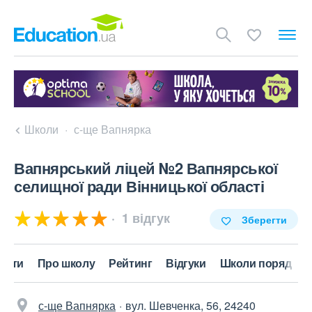
Школи
с-ще Вапнярка
Вапнярський ліцей №2 Вапнярської
селищної ради Вінницької області
1 відгук
Зберегти
акти
Про школу
Рейтинг
Відгуки
Школи поряд
с-ще Вапнярка
вул. Шевченка, 56, 24240