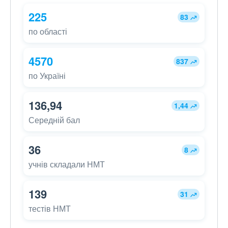
225
83
по області
4570
837
по Україні
136,94
1,44
Середній бал
36
8
учнів складали НМТ
139
31
тестів НМТ