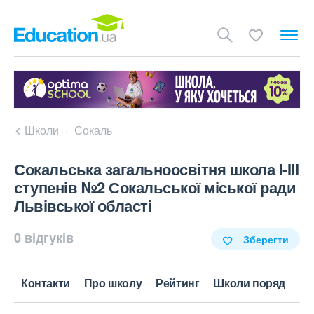
Школи
Сокаль
Сокальська загальноосвітня школа I-III
ступенів №2 Сокальської міської ради
Львівської області
0 відгуків
Зберегти
Контакти
Про школу
Рейтинг
Школи поряд