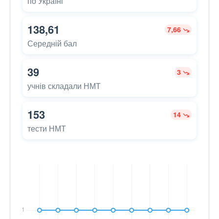
по Україні
138,61
7,66
Середній бал
39
3
учнів складали НМТ
153
14
тести НМТ