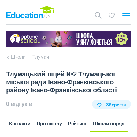
Школи
Тлумач
Тлумацький ліцей №2 Тлумацької
міської ради Івано-Франківського
району Івано-Франківської області
0 відгуків
Зберегти
Контакти
Про школу
Рейтинг
Школи поряд