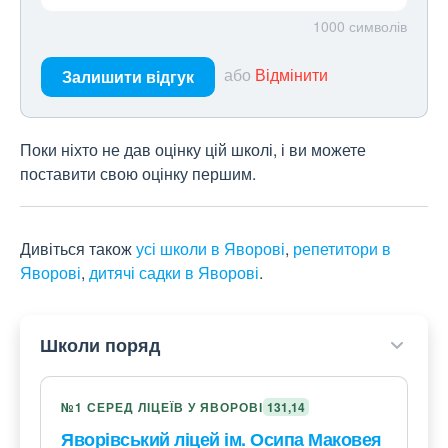
1000
символів
або
Відмінити
Залишити відгук
Поки ніхто не дав оцінку цій школі, і ви можете
поставити свою оцінку першим.
Дивіться також
усі школи в Яворові
,
репетитори в
Яворові
,
дитячі садки в Яворові
.
Школи поряд
№1 СЕРЕД ЛІЦЕЇВ У ЯВОРОВІ
131,14
Яворівський ліцей ім. Осипа Маковея