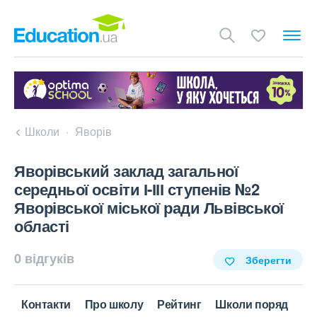
Школи
Яворів
Яворівський заклад загальної
середньої освіти І-ІІІ ступенів №2
Яворівської міської ради Львівської
області
0 відгуків
Зберегти
Контакти
Про школу
Рейтинг
Школи поряд