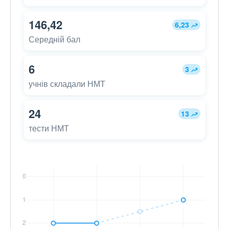
146,42
6,23
Середній бал
6
3
учнів складали НМТ
24
13
тести НМТ