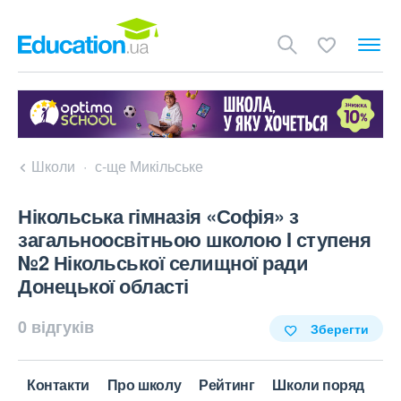
Школи
с-ще Микільське
Нікольська гімназія «Софія» з
загальноосвітньою школою I ступеня
№2 Нікольської селищної ради
Донецької області
0 відгуків
Зберегти
Контакти
Про школу
Рейтинг
Школи поряд