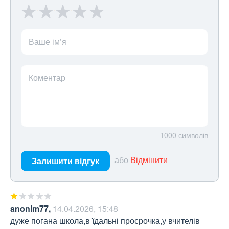
Ваше ім’я
Коментар
1000
символів
або
Відмінити
Залишити відгук
anonim77
,
14.04.2026, 15:48
дуже погана школа,в їдальні просрочка,у вчителів 