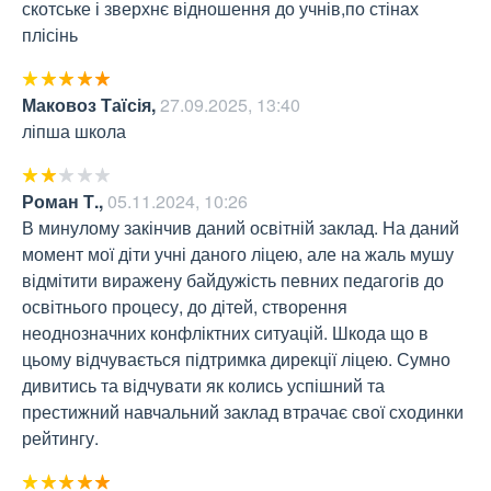
скотське і зверхнє відношення до учнів,по стінах 
плісінь
Маковоз Таїсія
,
27.09.2025, 13:40
ліпша школа
Роман Т.
,
05.11.2024, 10:26
В минулому закінчив даний освітній заклад. На даний 
момент мої діти учні даного ліцею, але на жаль мушу 
відмітити виражену байдужість певних педагогів до 
освітнього процесу, до дітей, створення 
неоднозначних конфліктних ситуацій. Шкода що в 
цьому відчувається підтримка дирекції ліцею. Сумно 
дивитись та відчувати як колись успішний та 
престижний навчальний заклад втрачає свої сходинки 
рейтингу.