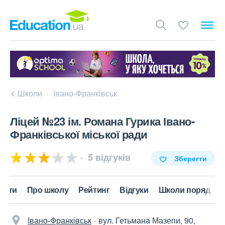
Школи
Івано-Франківськ
Ліцей №23 ім. Романа Гурика Івано-
Франківської міської ради
5 відгуків
Зберегти
акти
Про школу
Рейтинг
Відгуки
Школи поряд
Івано-Франківськ
вул. Гетьмана Мазепи, 90,