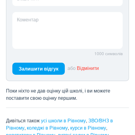
Коментар
1000
символів
або
Відмінити
Залишити відгук
Поки ніхто не дав оцінку цій школі, і ви можете
поставити свою оцінку першим.
Дивіться також
усі школи в Рівному
,
ЗВО/ВНЗ в
Рівному
,
коледжі в Рівному
,
курси в Рівному
,
репетитори в Рівному
,
дитячі садки в Рівному
.