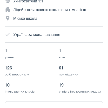
Учні/освітяни 1:1
Ліцей з початковою школою та гімназією
Міська школа
Українська мова навчання
1
1
учень
клас
126
61
осіб персоналу
приміщення
10
19
інклюзивних класів
учнів в інклюзивних класах