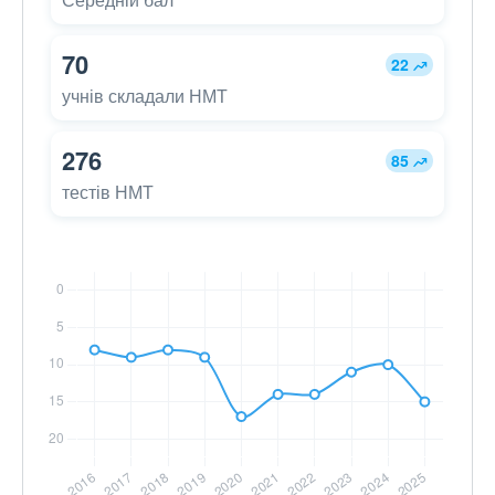
70
22
учнів складали НМТ
276
85
тестів НМТ