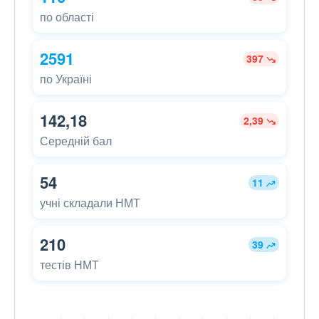
по області
2591
397
по Україні
142,18
2,39
Середній бал
54
11
учні складали НМТ
210
39
тестів НМТ