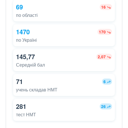
69
16
по області
1470
170
по Україні
145,77
2,07
Середній бал
71
6
учень складав НМТ
281
26
тест НМТ