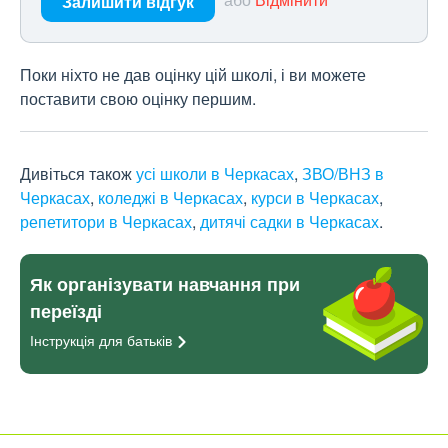
Залишити відгук
Поки ніхто не дав оцінку цій школі, і ви можете
поставити свою оцінку першим.
Дивіться також
усі школи в Черкасах
,
ЗВО/ВНЗ в
Черкасах
,
коледжі в Черкасах
,
курси в Черкасах
,
репетитори в Черкасах
,
дитячі садки в Черкасах
.
Як організувати навчання при
переїзді
Інструкція для
батьків