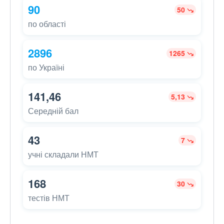
90
50
по області
2896
1265
по Україні
141,46
5,13
Середній бал
43
7
учні складали НМТ
168
30
тестів НМТ