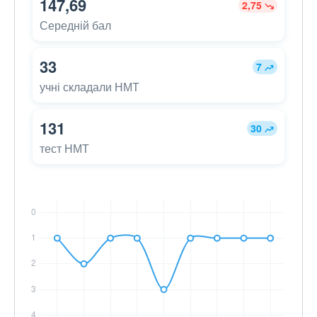
147,69
2,75
Середній бал
33
7
учні складали НМТ
131
30
тест НМТ