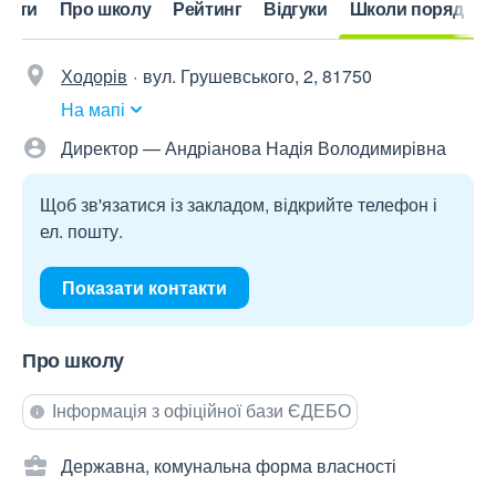
акти
Про школу
Рейтинг
Відгуки
Школи поряд
Ходорів
вул. Грушевського, 2, 81750
На мапі
Директор — Андріанова Надія Володимирівна
Щоб зв'язатися із закладом, відкрийте телефон і
ел. пошту.
Показати контакти
Про школу
Інформація з офіційної бази ЄДЕБО
Державна, комунальна форма власності