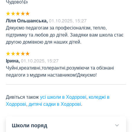
Чудово!👍
Ліля Ольшанська
,
01.10.2025, 15:27
Дякуємо педагогам за професіоналізм, тепло, 
підтримку та любов до дітей. Завдяки вам школа стає 
другою домівкою для наших дітей.
Ірина
,
01.10.2025, 15:27
Чуйні,креативні,толерантні,розуміючи та обізнані 
педагоги з мудрим наставником!Дякуємо!
Дивіться також
усі школи в Ходорові
,
коледжі в
Ходорові
,
дитячі садки в Ходорові
.
Школи поряд