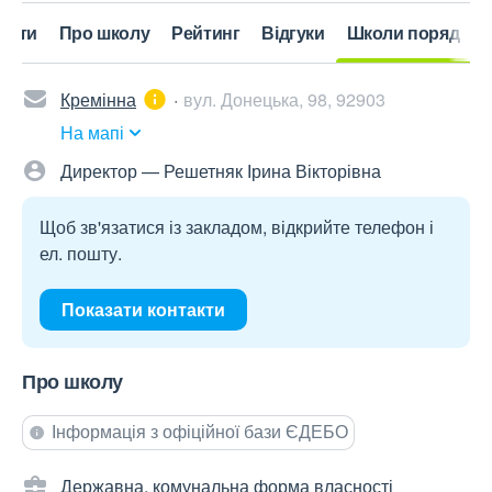
акти
Про школу
Рейтинг
Відгуки
Школи поряд
Кремінна
вул. Донецька, 98, 92903
На мапі
Директор — Решетняк Ірина Вікторівна
Щоб зв'язатися із закладом, відкрийте телефон і
ел. пошту.
Показати контакти
Про школу
Інформація з офіційної бази ЄДЕБО
Державна, комунальна форма власності