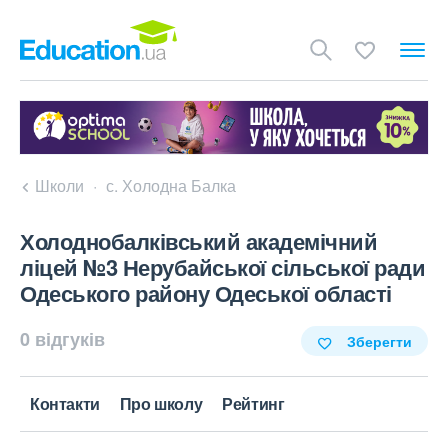
Школи
с. Холодна Балка
Холоднобалківський академічний
ліцей №3 Нерубайської сільської ради
Одеського району Одеської області
0 відгуків
Зберегти
Контакти
Про школу
Рейтинг