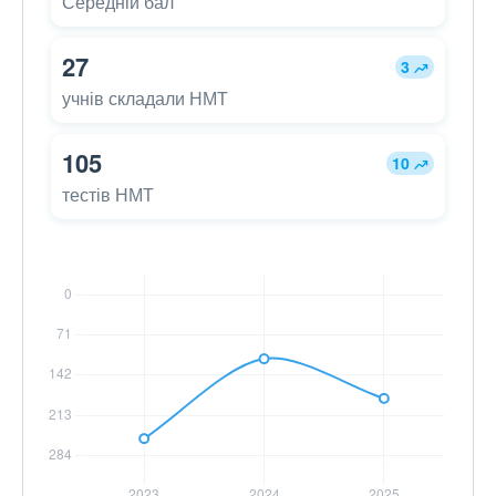
Середній бал
27
3
учнів складали НМТ
105
10
тестів НМТ