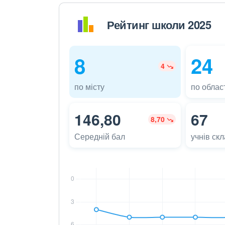
Рейтинг школи 2025
8
24
4
по місту
по област
146,80
67
8,70
Середній бал
учнів ск