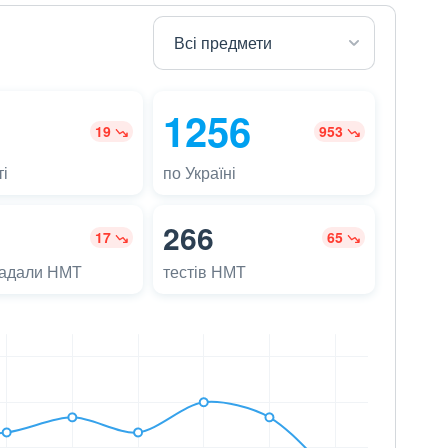
1256
19
953
і
по Україні
266
17
65
ладали НМТ
тестів НМТ