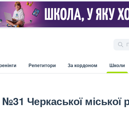
ренінги
Репетитори
За кордоном
Школи
(current)
 №31 Черкаської міської 