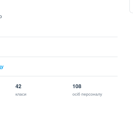
ю
ду
42
108
класи
осіб персоналу