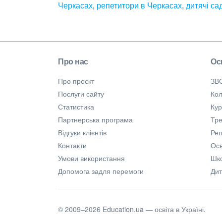
Черкасах
,
репетитори в Черкасах
,
дитячі са
Про нас
Ос
Про проєкт
ЗВ
Послуги сайту
Кол
Статистика
Ку
Партнерська програма
Тре
Відгуки клієнтів
Ре
Контакти
Осв
Умови використання
Шк
Допомога задля перемоги
Дит
© 2009–2026 Education.ua — освіта в Україні.