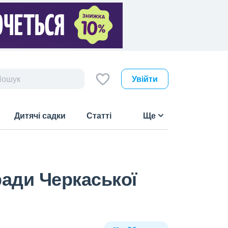
Увійти
Дитячі садки
Статті
Ще
ради Черкаської