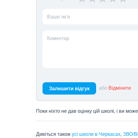
Ваше ім’я
Коментар
або
Відмінити
Залишити відгук
Поки ніхто не дав оцінку цій школі, і ви мо
Дивіться також
усі школи в Черкасах
,
ЗВО/В