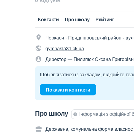
0 відгуків
Контакти
Про школу
Рейтинг
Черкаси
Придніпровський район
вул
gymnasia31.ck.ua
Директор — Пилипюк Оксана Григорівн
Щоб зв'язатися із закладом, відкрийте тел
Показати контакти
Про школу
Інформація з офіційної
Державна, комунальна форма власност