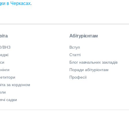
дки в Черкасах
.
віта
Абітурієнтам
О/ВНЗ
Вступ
еджі
Статті
рси
Блог навчальних закладів
нінги
Поради абітурієнтам
петитори
Професії
іта за кордоном
оли
ячі садки