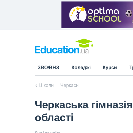
ЗВО/ВНЗ
Коледжі
Курси
Т
Школи
Черкаси
Черкаська гімназія
області