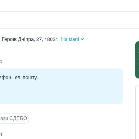
. Героїв Дніпра, 27, 18021
На мапі
а
ефон і ел. пошту.
 бази ЄДЕБО
і