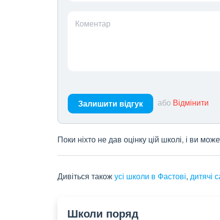
Коментар
або
Відмінити
Залишити відгук
Поки ніхто не дав оцінку цій школі, і ви мо
Дивіться також
усі школи в Фастові
,
дитячі с
Школи поряд