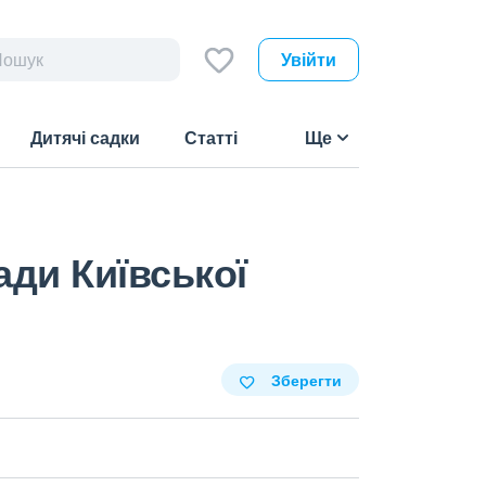
Увійти
Дитячі садки
Статті
Ще
ади Київської
Зберегти