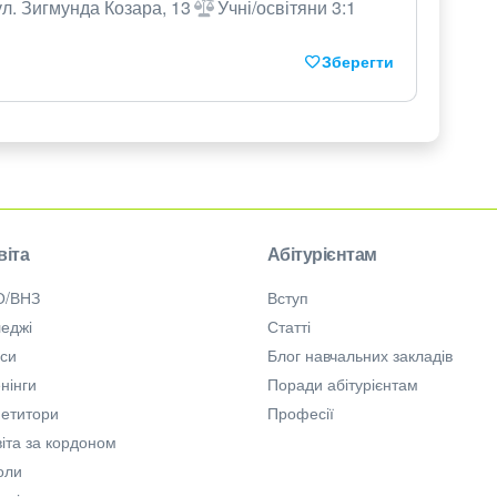
ул. Зигмунда Козара, 13
Учні/освітяни 3:1
Зберегти
віта
Абітурієнтам
О/ВНЗ
Вступ
еджі
Статті
рси
Блог навчальних закладів
нінги
Поради абітурієнтам
петитори
Професії
іта за кордоном
оли