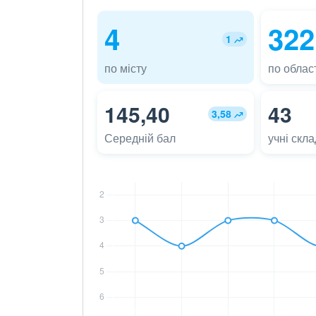
4
322
1
по місту
по област
145,40
43
3,58
Середній бал
учні скл