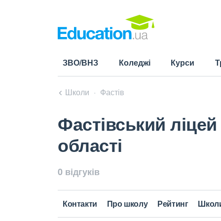
ЗВО/ВНЗ
Коледжі
Курси
Т
Школи
Фастів
Фастівський ліцей 
області
0 відгуків
Контакти
Про школу
Рейтинг
Школ