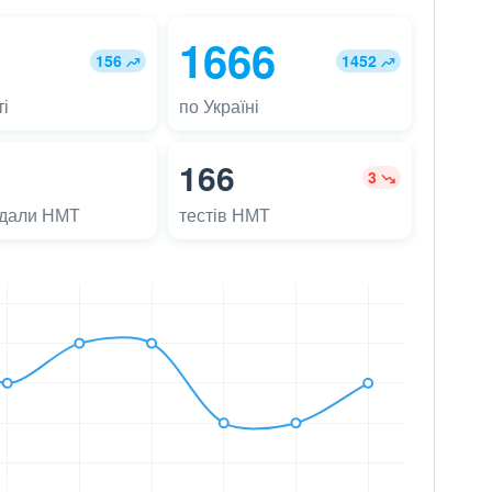
1666
156
1452
і
по Україні
166
3
адали НМТ
тестів НМТ