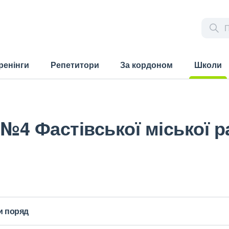
ренінги
Репетитори
За кордоном
Школи
(current)
№4 Фастівської міської р
и поряд