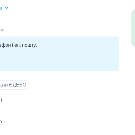
пі
на
ефон і ел. пошту.
 бази ЄДЕБО
і
ю