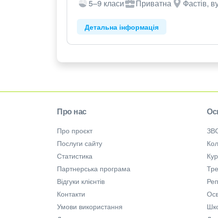
5–9 класи
Приватна
Фастів, в
Детальна інформація
Про нас
Ос
Про проєкт
ЗВ
Послуги сайту
Кол
Статистика
Ку
Партнерська програма
Тре
Відгуки клієнтів
Ре
Контакти
Осв
Умови використання
Шк