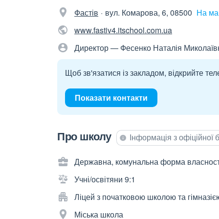
Фастів
вул. Комарова, 6, 08500
На ма
www.fastiv4.itschool.com.ua
Директор — Фесенко Наталія Миколаїв
Щоб зв'язатися із закладом, відкрийте тел
Показати контакти
Про школу
Інформація з офіційної
Державна, комунальна форма власност
Учні/освітяни 9:1
Ліцей з початковою школою та гімназіє
Міська школа