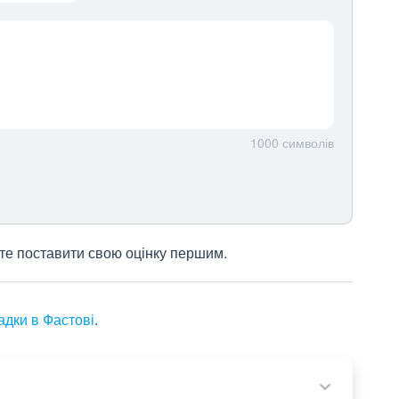
1000
символів
жете поставити свою оцінку першим.
адки в Фастові
.