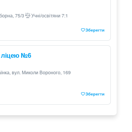
борна, 75/3
Учні/освітяни 7:1
Зберегти
о ліцею №6
їнка, вул. Миколи Вороного, 169
Зберегти