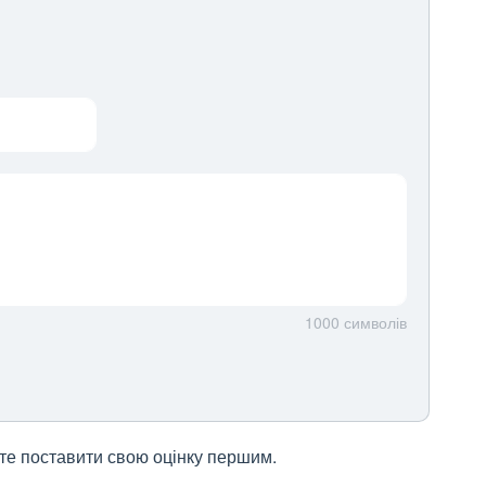
1000
символів
жете поставити свою оцінку першим.