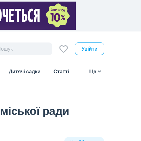
Увійти
Дитячі садки
Статті
Ще
міської ради