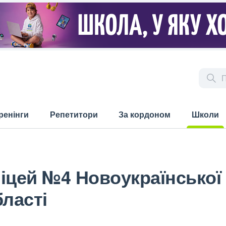
ренінги
Репетитори
За кордоном
Школи
(current)
іцей №4 Новоукраїнської 
бласті