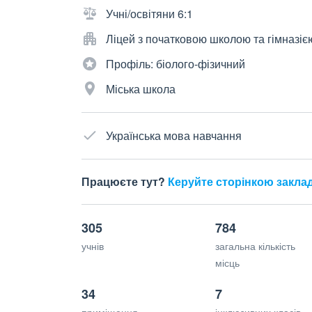
Учні/освітяни 6:1
Ліцей з початковою школою та гімназіє
Профіль: біолого-фізичний
Міська школа
Українська мова навчання
Працюєте тут?
Керуйте сторінкою закла
305
784
учнів
загальна кількість
місць
34
7
приміщення
інклюзивних класів