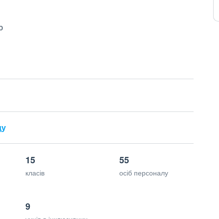
ю
ду
15
55
класів
осіб персоналу
9
учнів в інклюзивних