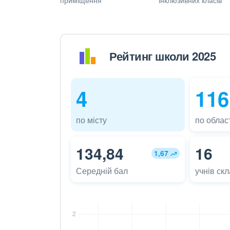
Рейтинг школи 2025
4
116
по місту
по област
134,84
16
1,67
Середній бал
учнів ск