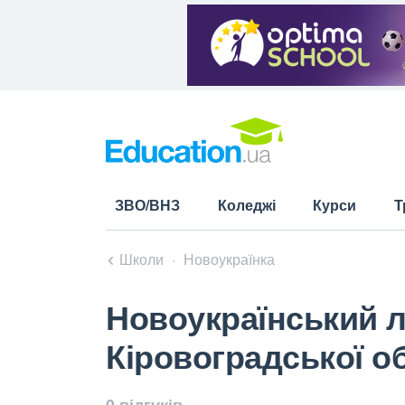
ЗВО/ВНЗ
Коледжі
Курси
Т
Школи
Новоукраїнка
Новоукраїнський л
Кіровоградської о