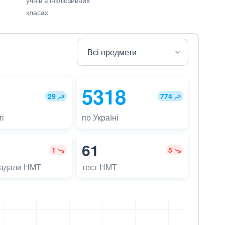
класах
5318
29
774
і
по Україні
61
1
5
ладали НМТ
тест НМТ