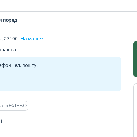
и поряд
а, 27100
На мапі
олаївна
ефон і ел. пошту.
 бази ЄДЕБО
і