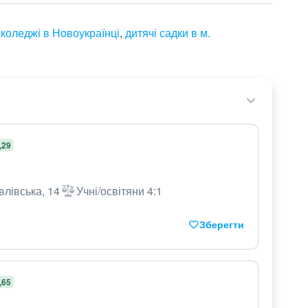
,
коледжі в Новоукраїнці
,
дитячі садки в м.
,29
влівська, 14
Учні/освітяни 4:1
Зберегти
,65