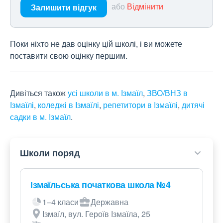
або
Відмінити
Залишити відгук
Поки ніхто не дав оцінку цій школі, і ви можете
поставити свою оцінку першим.
Дивіться також
усі школи в м. Ізмаїл
,
ЗВО/ВНЗ в
Ізмаїлі
,
коледжі в Ізмаїлі
,
репетитори в Ізмаїлі
,
дитячі
садки в м. Ізмаїл
.
Школи поряд
Ізмаїльська початкова школа №4
1–4 класи
Державна
Ізмаїл, вул. Героїв Ізмаїла, 25