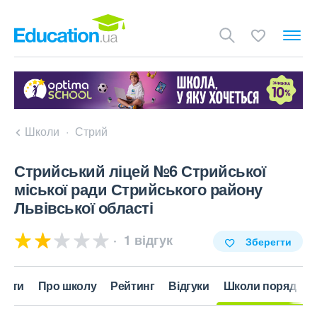
Школи
Стрий
Стрийський ліцей №6 Стрийської
міської ради Стрийського району
Львівської області
1 відгук
Зберегти
акти
Про школу
Рейтинг
Відгуки
Школи поряд