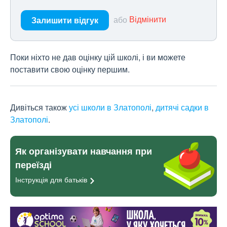
або
Відмінити
Залишити відгук
Поки ніхто не дав оцінку цій школі, і ви можете
поставити свою оцінку першим.
Дивіться також
усі школи в Златополі
,
дитячі садки в
Златополі
.
Як організувати навчання при
переїзді
Інструкція для
батьків