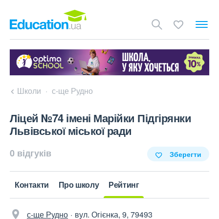
Школи
с-ще Рудно
Ліцей №74 імені Марійки Підгірянки
Львівської міської ради
0 відгуків
Зберегти
Контакти
Про школу
Рейтинг
с-ще Рудно
вул. Огієнка, 9, 79493