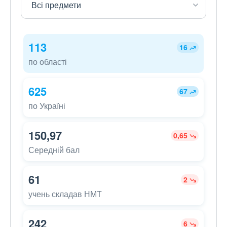
113
16
по області
625
67
по Україні
150,97
0,65
Середній бал
61
2
учень складав НМТ
242
6