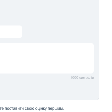
1000
символів
жете поставити свою оцінку першим.