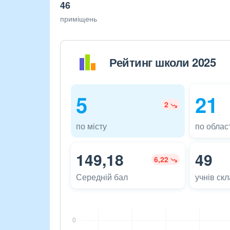
46
приміщень
Рейтинг школи 2025
5
21
2
по місту
по област
149,18
49
6,22
Середній бал
учнів ск