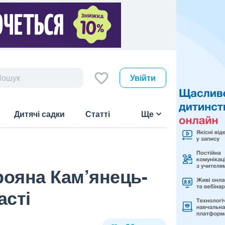
Увійти
Дитячі садки
Статті
Ще
рояна Кам’янець-
асті