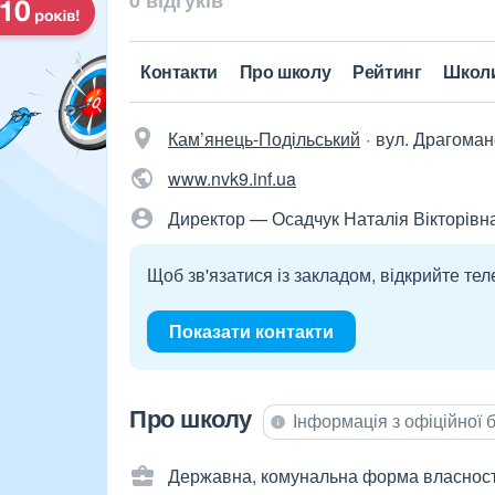
0 відгуків
Контакти
Про школу
Рейтинг
Школ
Кам’янець-Подільський
вул. Драгоман
www.nvk9.inf.ua
Директор — Осадчук Наталія Вікторівн
Щоб зв'язатися із закладом, відкрийте тел
Показати контакти
Про школу
Інформація з офіційної
Державна, комунальна форма власност