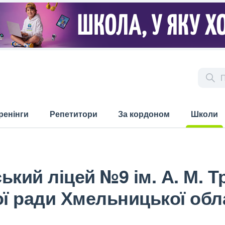
ренінги
Репетитори
За кордоном
Школи
(current)
ький ліцей №9 ім. А. М. Т
ої ради Хмельницької обл