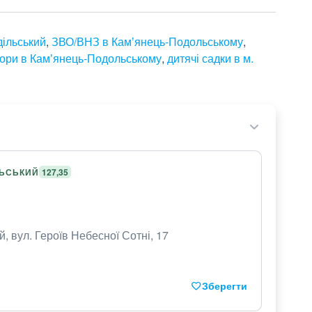
дільський
,
ЗВО/ВНЗ в Камʼянець-Подольському
,
ори в Камʼянець-Подольському
,
дитячі садки в м.
ЛЬСЬКИЙ
127,35
, вул. Героїв Небесної Сотні, 17
Зберегти