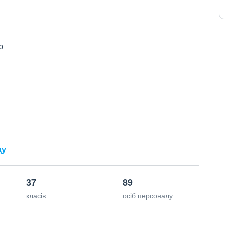
ю
ду
37
89
класів
осіб персоналу