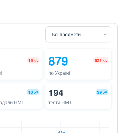
879
15
521
і
по Україні
194
10
39
ладали НМТ
тести НМТ