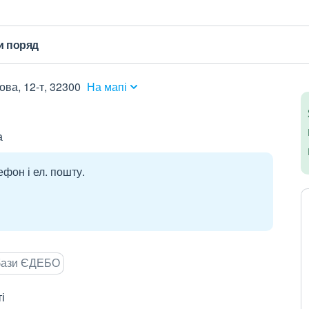
и поряд
ова, 12-т, 32300
На мапі
а
ефон і ел. пошту.
 бази ЄДЕБО
і