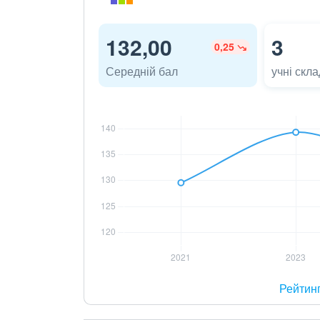
132,00
3
0,25
Середній бал
учні скл
Рейтин