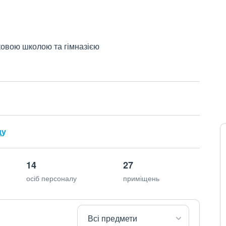
ковою школою та гімназією
ду
14
27
осіб персоналу
приміщень