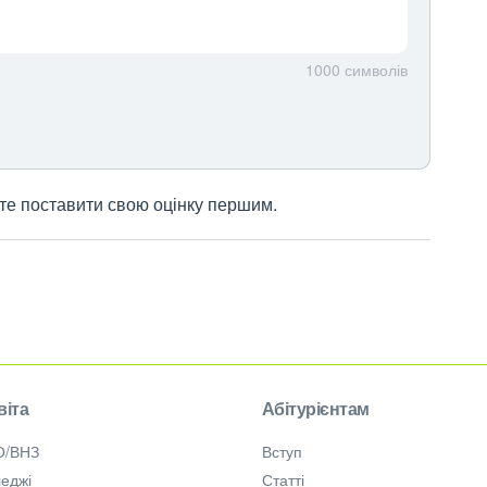
1000
символів
жете поставити свою оцінку першим.
віта
Абітурієнтам
О/ВНЗ
Вступ
еджі
Статті