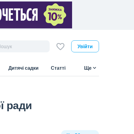
Увійти
Дитячі садки
Статті
Ще
ї ради