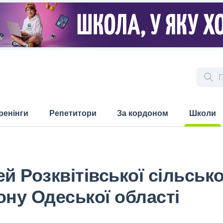
ренінги
Репетитори
За кордоном
Школи
(current)
й Розквітівської сільсько
ону Одеської області