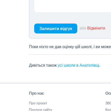
або
Відмінити
Залишити відгук
Поки ніхто не дав оцінку цій школі, і ви мо
Дивіться також
усі школи в Анатолівці
.
Про нас
Ос
Про проєкт
ЗВ
Послуги сайту
Кол