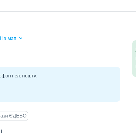
На мапі
ефон і ел. пошту.
 бази ЄДЕБО
і