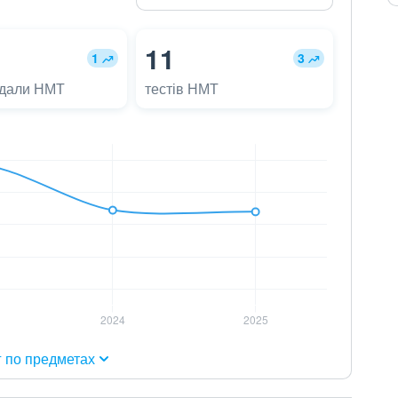
11
1
3
адали НМТ
тестів НМТ
г по предметах