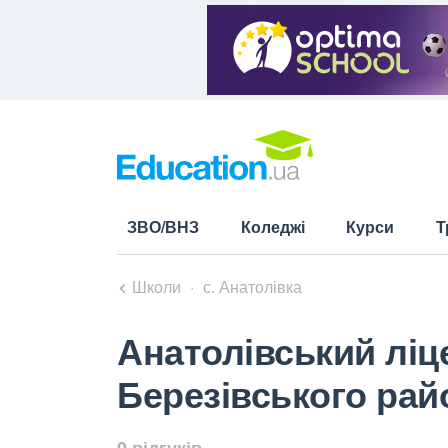
ЗВО/ВНЗ
Коледжі
Курси
Т
Школи
с. Анатолівка
Анатолівський ліце
Березівського рай