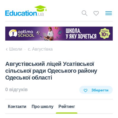
Школи
с. Августівка
Августівський ліцей Усатівської
сільської ради Одеського району
Одеської області
0 відгуків
Зберегти
Контакти
Про школу
Рейтинг