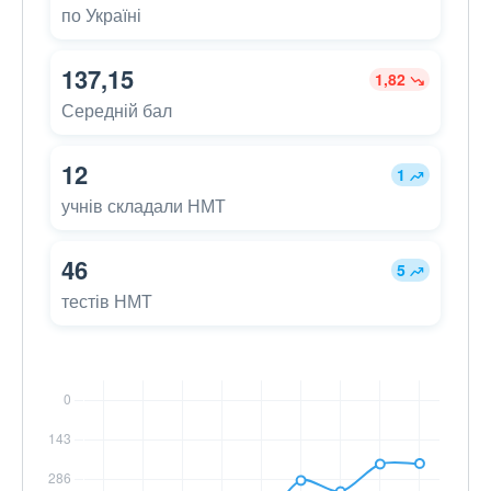
по Україні
137,15
1,82
Середній бал
12
1
учнів складали НМТ
46
5
тестів НМТ