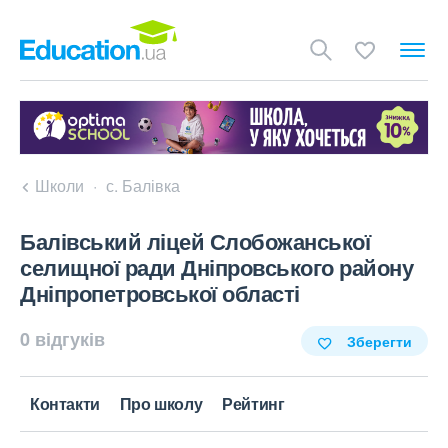
Школи
с. Балівка
Балівський ліцей Слобожанської
селищної ради Дніпровського району
Дніпропетровської області
0 відгуків
Зберегти
Контакти
Про школу
Рейтинг