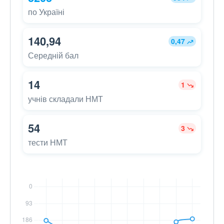
по Україні
140,94
0,47
Середній бал
14
1
учнів складали НМТ
54
3
тести НМТ